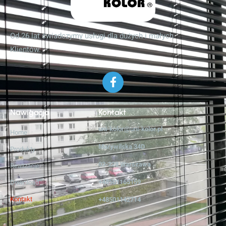
Od 26 lat świadczymy usługi dla dużych i małych
Klientów.
Nawigacja
Kontakt
uni-kolor@uni-kolor.pl
Home
Marywilska 34D
Produkty
03-228 Warszawa
Realizacje
+48501165159
Download
Kontakt
+48501142714