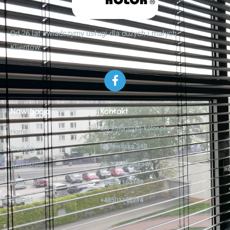
Od 26 lat świadczymy usługi dla dużych i małych
Klientów.
Nawigacja
Kontakt
uni-kolor@uni-kolor.pl
Home
Marywilska 34D
Produkty
03-228 Warszawa
Realizacje
+48501165159
Download
Kontakt
+48501142714