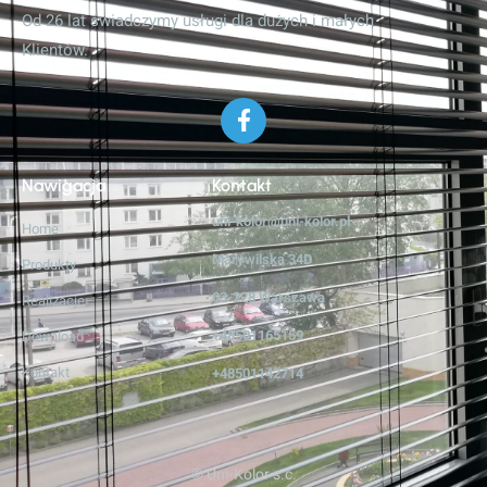
Od 26 lat świadczymy usługi dla dużych i małych
Klientów.
Nawigacja
Kontakt
uni-kolor@uni-kolor.pl
Home
Marywilska 34D
Produkty
03-228 Warszawa
Realizacje
+48501165159
Download
Kontakt
+48501142714
© Uni-Kolor s.c.