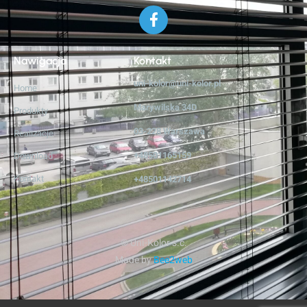
Nawigacja
Kontakt
uni-kolor@uni-kolor.pl
Home
Marywilska 34D
Produkty
03-228 Warszawa
Realizacje
+48501165159
Download
Kontakt
+48501142714
© Uni-Kolor s.c.
Made by
Bee2web