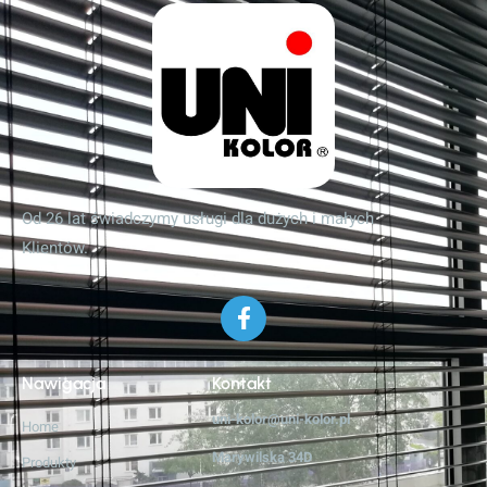
Od 26 lat świadczymy usługi dla dużych i małych
Klientów.
Nawigacja
Kontakt
uni-kolor@uni-kolor.pl
Home
Marywilska 34D
Produkty